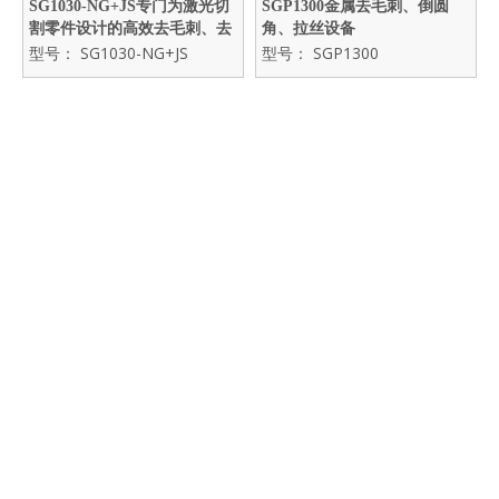
SG1030-NG+JS专门为激光切
SGP1300金属去毛刺、倒圆
割零件设计的高效去毛刺、去
角、拉丝设备
割渣、金属砂光加工设备
型号：
SG1030-NG+JS
型号：
SGP1300